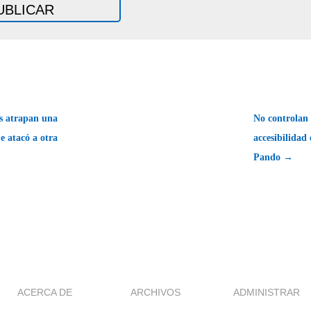
es atrapan una
No controlan 
e atacó a otra
accesibilidad 
Pando →
ACERCA DE
ARCHIVOS
ADMINISTRAR