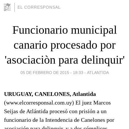
EL CORRESPONSAL
Funcionario municipal
canario procesado por
'asociaciòn para delinquir'
05 DE FEBRERO DE 2015 - 18:33
-
ATLANTIDA
URUGUAY, CANELONES, Atlantida
(www.elcorresponsal.com.uy) El juez Marcos
Seijas de Atlántida procesó con prisión a un
funcionario de la Intendencia de Canelones por
asociación para delinquir, y a dos cómplices.