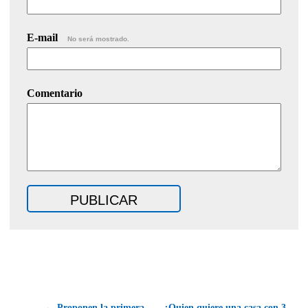
E-mail
No será mostrado.
Comentario
← Proponen la primera
¿Quien quiere una casa con 3