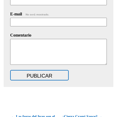
E-mail
No será mostrado.
Comentario
← Las fugas del Inau son el
¿Cierra Crami Sauce? →