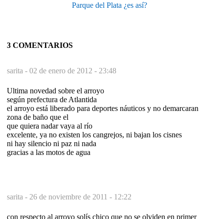
Parque del Plata ¿es así?
3 COMENTARIOS
sarita -
02 de enero de 2012 - 23:48
Ultima novedad sobre el arroyo
según prefectura de Atlantida
el arroyo está liberado para deportes náuticos y no demarcaran
zona de baño que el
que quiera nadar vaya al río
excelente, ya no existen los cangrejos, ni bajan los cisnes
ni hay silencio ni paz ni nada
gracias a las motos de agua
sarita -
26 de noviembre de 2011 - 12:22
con respecto al arroyo solís chico que no se olviden en primer