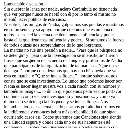
Lamentable discusión...
Sin quebrar la lanza por nadie, aclaro Carámbula no tiene nada
que ver porque núnca se habló con él por lo tanto el mismo no
intentó hacer política de este caso...
Nosotros, los amigos de Nadia, golpeamos sus puertas e insistimos
en su presencia y su apoyo porque creemos que es un tema de
todos... desde el la vecina que tiene menos influencia y poder
hasta el la que tiene más influencia y poder... Si sumamos la fuerza
de todos quizás nos sorprendamos de lo que logramos.
La marcha no fue una presión a nadie... "Para que la búsqueda no
se detenga" y "para que la investigación se intensifique" fueron
frases que surgieron del acuerdo de amigos y profesoras de Nadia
que participamos de la organización de tal marcha... "Que no se
detenga.." porque consideramos que hay una búsqueda que ya
está en marcha y "Que se intensifique...", porque sabemos, nos
consta que se está investigando. Lo único que podemos hacer por
Nadia es hacer llegar nuestra voz a cada rincón con su nombre y
también su imagen... lo único que podemos pedir es que porfavor
continúen como vienen investigando y buscando... y como ya
dijimos no se detenga la búsqueda y se intensifique... Nos
incumbe a todos este tema... si lo pasamos por alto incurrimos en
la indiferencia y entonces habrá más probabilidad de que sigan
ocurriendo casos así. Todos queremos que Canelones siga siendo
una Ciudad segura y donde cada uno de sus habitantes esté
contenido... y sobre todo queremos tener a Nadia de nuevo con