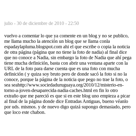
julio -
30 de diciembre de 2010 - 22:50
vuelvo a comentar lo que ya comente en un blog y no se publico,
me llama mucho la atención un blog que se llama conla
espadaylapluma.blogspot.com ahi el que escribe o copia la noticia
de otra página (página que no tiene la foto de nadia) al final dice
que no conoce a Nadia, sin embargo la foto de Nadia que ahí pega
tiene mucha definición, basta con abrir una ventana aparte con la
URL de la foto para darse cuenta que es una foto con mucha
definición ( y quiza soy bruto pero de donde sacó la foto si no la
conoce, porque la página de la noticia que pego no trae la foto, o
sea seahttp://www.sociedaduruguaya.org/2010/12/misterio-en-
torno-a-joven-desaparecida-nadia-caches.html en fin lo otro
extraño que me pareció es que si en este blog uno empieza a picar
al final de la página donde dice Entradas Antiguas, bueno véanlo
por uds. mismos. y de nuevo digo quizá supongo demasiado, pero
que loco este chabon.