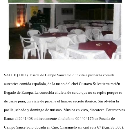
SAUCE (1102) Posada de Campo Sauce Solo invita a probar la comida
autentica comida española, de la mano del chef Gustavo Salvatierra recién
llegado de Europa. La conocida chuleta de cerdo que no se repite porque es
de carne pura, un viaje de papa, y el famoso secreto iberico. Sin olvidar la
paella, sabado y domingo de turismo. Musica en vivo, discoteca. Por reservas
llamar al 2941408 o directamente al telefono 094404175 en Posada de
Campo Sauce Solo ubcada en Cno. Charamelo s/n casi ruta 67 (Km. 38.500),