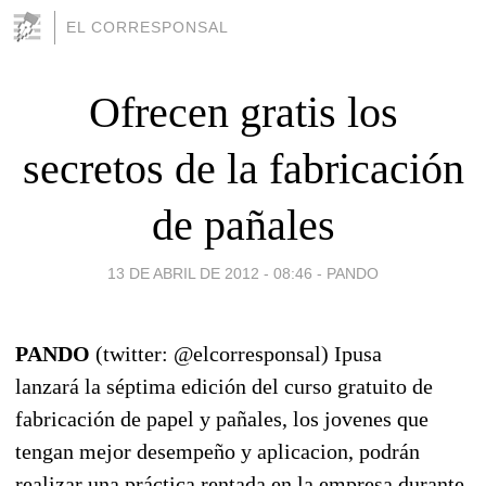
EL CORRESPONSAL
Ofrecen gratis los
secretos de la fabricación
de pañales
13 DE ABRIL DE 2012 - 08:46
-
PANDO
PANDO
(twitter: @elcorresponsal) Ipusa
lanzará la séptima edición del curso gratuito de
fabricación de papel y pañales, los jovenes que
tengan mejor desempeño y aplicacion, podrán
realizar una práctica rentada en la empresa durante