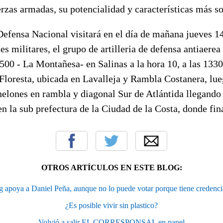
erzas armadas, su potencialidad y características más so
fensa Nacional visitará en el día de mañana jueves 14 
s militares, el grupo de artilleria de defensa antiaerea 
500 - La Montañesa- en Salinas a la hora 10, a las 1330
Floresta, ubicada en Lavalleja y Rambla Costanera, lueg
elones en rambla y diagonal Sur de Atlántida llegando 
en la sub prefectura de la Ciudad de la Costa, donde fina
OTROS ARTÍCULOS EN ESTE BLOG:
ng apoya a Daniel Peña, aunque no lo puede votar porque tiene credenc
¿Es posible vivir sin plastico?
Volvió a salir EL CORRESPONSAL en papel