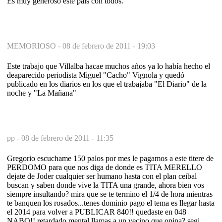
Es muy generoso este país con todos.
MEMORIOSO -
08 de febrero de 2011 - 19:03
Este trabajo que Villalba hacae muchos años ya lo había hecho el
deaparecido periodista Miguel "Cacho" Vignola y quedó
publicado en los diarios en los que el trabajaba "El Diario" de la
noche y "La Mañana"
pp -
08 de febrero de 2011 - 11:35
Gregorio escuchame 150 palos por mes le pagamos a este titere de
PERDOMO para que nos diga de donde es TITA MERELLO
dejate de Joder cualquier ser humano hasta con el plan ceibal
buscan y saben donde vive la TITA una grande, ahora bien vos
siempre insultando? mira que se te termino el 1/4 de hora mientras
te banquen los rosados...tenes dominio pago el tema es llegar hasta
el 2014 para volver a PUBLICAR 840!! quedaste en 048
NABO!! retardado mental llamas a un vecino que opina? segi