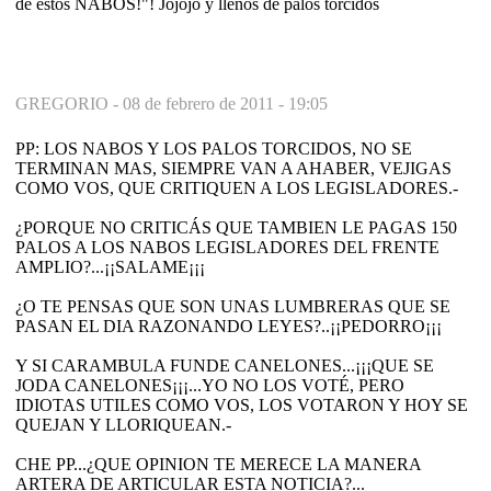
de estos NABOS!"! Jojojo y llenos de palos torcidos
GREGORIO -
08 de febrero de 2011 - 19:05
PP: LOS NABOS Y LOS PALOS TORCIDOS, NO SE
TERMINAN MAS, SIEMPRE VAN A AHABER, VEJIGAS
COMO VOS, QUE CRITIQUEN A LOS LEGISLADORES.-
¿PORQUE NO CRITICÁS QUE TAMBIEN LE PAGAS 150
PALOS A LOS NABOS LEGISLADORES DEL FRENTE
AMPLIO?...¡¡SALAME¡¡¡
¿O TE PENSAS QUE SON UNAS LUMBRERAS QUE SE
PASAN EL DIA RAZONANDO LEYES?..¡¡PEDORRO¡¡¡
Y SI CARAMBULA FUNDE CANELONES...¡¡¡QUE SE
JODA CANELONES¡¡¡...YO NO LOS VOTÉ, PERO
IDIOTAS UTILES COMO VOS, LOS VOTARON Y HOY SE
QUEJAN Y LLORIQUEAN.-
CHE PP...¿QUE OPINION TE MERECE LA MANERA
ARTERA DE ARTICULAR ESTA NOTICIA?...