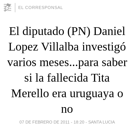
EL CORRESPONSAL
El diputado (PN) Daniel
Lopez Villalba investigó
varios meses...para saber
si la fallecida Tita
Merello era uruguaya o
no
07 DE FEBRERO DE 2011 - 18:20
-
SANTA LUCIA