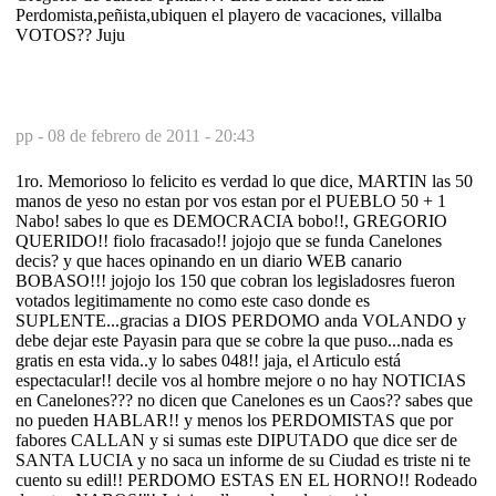
Perdomista,peñista,ubiquen el playero de vacaciones, villalba
VOTOS?? Juju
pp -
08 de febrero de 2011 - 20:43
1ro. Memorioso lo felicito es verdad lo que dice, MARTIN las 50
manos de yeso no estan por vos estan por el PUEBLO 50 + 1
Nabo! sabes lo que es DEMOCRACIA bobo!!, GREGORIO
QUERIDO!! fiolo fracasado!! jojojo que se funda Canelones
decis? y que haces opinando en un diario WEB canario
BOBASO!!! jojojo los 150 que cobran los legisladosres fueron
votados legitimamente no como este caso donde es
SUPLENTE...gracias a DIOS PERDOMO anda VOLANDO y
debe dejar este Payasin para que se cobre la que puso...nada es
gratis en esta vida..y lo sabes 048!! jaja, el Articulo está
espectacular!! decile vos al hombre mejore o no hay NOTICIAS
en Canelones??? no dicen que Canelones es un Caos?? sabes que
no pueden HABLAR!! y menos los PERDOMISTAS que por
fabores CALLAN y si sumas este DIPUTADO que dice ser de
SANTA LUCIA y no saca un informe de su Ciudad es triste ni te
cuento su edil!! PERDOMO ESTAS EN EL HORNO!! Rodeado